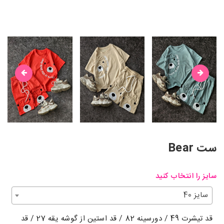
ست Bear
سایز را انتخاب کنید
سایز 40
قد تیشرت 49 / دورسینه 82 / قد استین از گوشه یقه 27 / قد