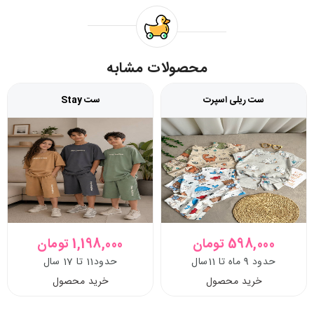
محصولات مشابه
ست ریلی اسپرت
ست Stay
598,000 تومان
1,198,000 تومان
حدود 9 ماه تا 11سال
حدود11 تا 17 سال
خرید محصول
خرید محصول