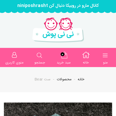
کانال مارو در روبیکا دنبال کن niniposhrasht
0
منو
خانه
سبد خرید
جستجو
منوی کاربری
خانه
محصولات
ست Bear