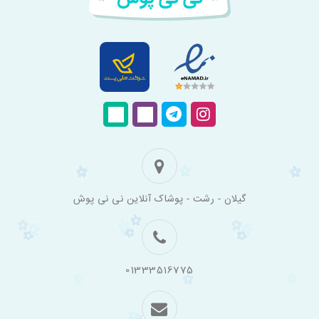
فروشگاه
گیلان - رشت - پوشاک آنلاین نی نی پوش
اینترنتی
لباس
بچه
گانه
نی
نی
01333516775
پوش