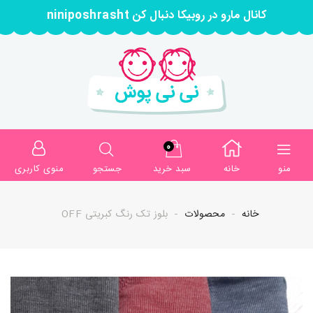
کانال مارو در روبیکا دنبال کن niniposhrasht
0
منو
خانه
سبد خرید
جستجو
منوی کاربری
خانه
محصولات
بلوز تک رنگ کبریتی OFF