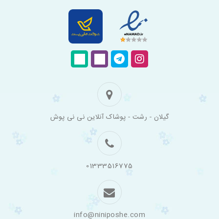
فروشگاه
گیلان - رشت - پوشاک آنلاین نی نی پوش
اینترنتی
لباس
بچه
گانه
نی
نی
01333516775
پوش
info@niniposhe.com