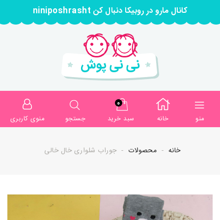
کانال مارو در روبیکا دنبال کن niniposhrasht
0
منو
خانه
سبد خرید
جستجو
منوی کاربری
خانه
محصولات
جوراب شلواری خال خالی