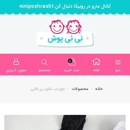
کانال مارو در روبیکا دنبال کن niniposhrasht
0
منو
خانه
سبد خرید
جستجو
منوی کاربری
خانه
محصولات
جوراب شلواری قلبی