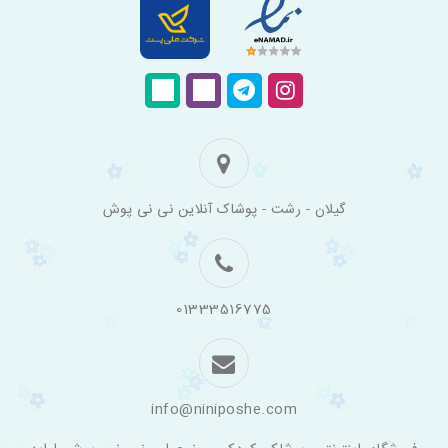
فروشگاه
گیلان - رشت - پوشاک آنلاین نی نی پوش
اینترنتی
لباس
بچه
گانه
نی
نی
01333516775
پوش
info@niniposhe.com