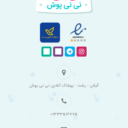
فروشگاه
گیلان - رشت - پوشاک آنلاین نی نی پوش
اینترنتی
لباس
بچه
گانه
نی
نی
01333516775
پوش