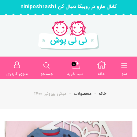
کانال مارو در روبیکا دنبال کن niniposhrasht
0
منو
خانه
سبد خرید
جستجو
منوی کاربری
خانه
محصولات
میکی بیرونی 1400