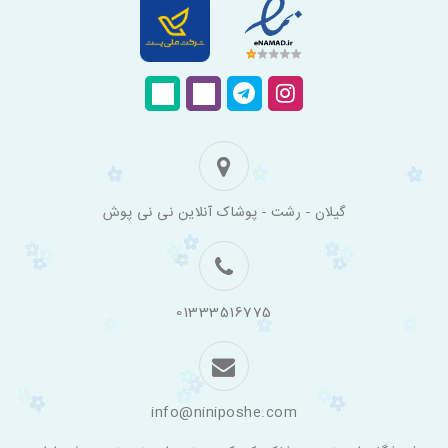
فروشگاه
گیلان - رشت - پوشاک آنلاین نی نی پوش
اینترنتی
لباس
بچه
گانه
نی
نی
01333516775
پوش
info@niniposhe.com