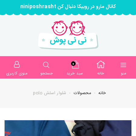
کانال مارو در روبیکا دنبال کن niniposhrasht
0
منو
خانه
سبد خرید
جستجو
منوی کاربری
خانه
محصولات
شلوار اسلش polo