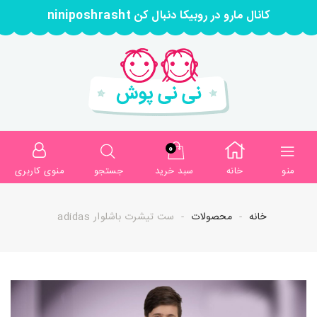
کانال مارو در روبیکا دنبال کن niniposhrasht
0
منو
خانه
سبد خرید
جستجو
منوی کاربری
خانه
محصولات
ست تیشرت باشلوار adidas