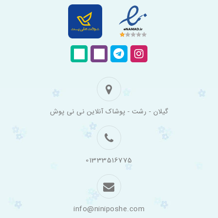
فروشگاه
گیلان - رشت - پوشاک آنلاین نی نی پوش
اینترنتی
لباس
بچه
گانه
نی
نی
01333516775
پوش
info@niniposhe.com