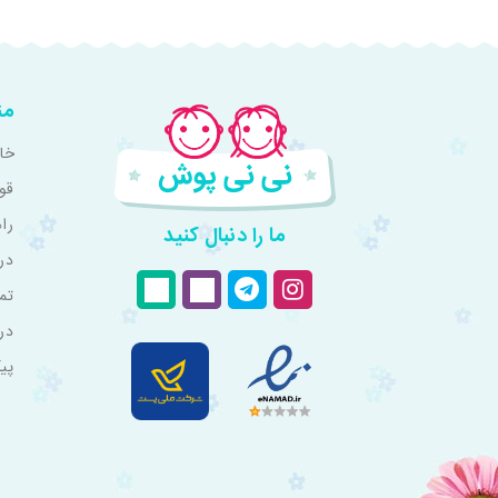
من
خان
قو
را
ما را دنبال کنید
درب
تم
در
پی