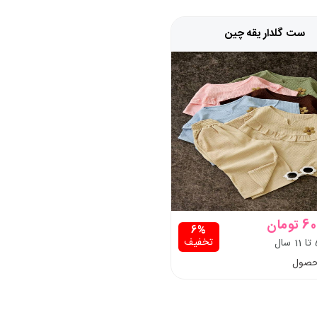
ست گلدار یقه چین
ومان
6%
تخفیف
حصول