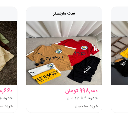
ست منچستر
998,000 تومان
600,660 ت
حدود 9 تا 13 سال
حدود 5 تا 11 سال
خرید محصول
خرید م