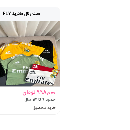
ست رئال مادرید FLY
998,000 تومان
حدود 9 تا 13 سال
خرید محصول