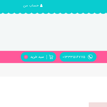
حساب من
01333516775
سبد خرید
0