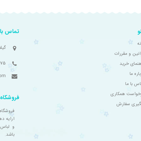
و
تماس با 
ه
گیل
انین و مقررات
775
هنمای خرید
اره ما
com
اس با ما
خواست همکاری
فروشگاه 
گیری سفارش
فروشگاه
ارایه ده
و لباس 
باشد.