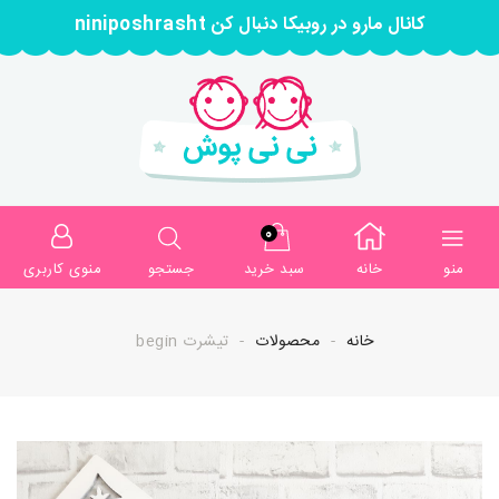
کانال مارو در روبیکا دنبال کن niniposhrasht
0
منو
خانه
سبد خرید
جستجو
منوی کاربری
خانه
محصولات
تیشرت begin