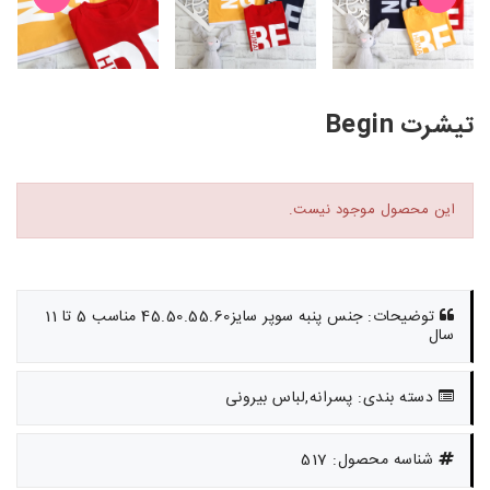
تیشرت Begin
این محصول موجود نیست.
توضیحات: جنس پنبه سوپر سایز45.50.55.60 مناسب 5 تا 11
سال
دسته بندی: پسرانه,لباس بیرونی
شناسه محصول: 517