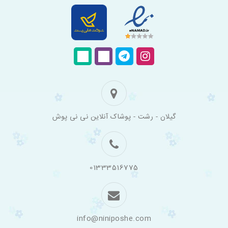
فروشگاه
گیلان - رشت - پوشاک آنلاین نی نی پوش
اینترنتی
لباس
بچه
گانه
نی
نی
01333516775
پوش
info@niniposhe.com