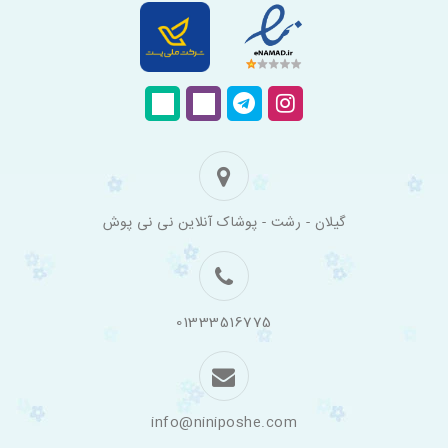
فروشگاه
گیلان - رشت - پوشاک آنلاین نی نی پوش
اینترنتی
لباس
بچه
گانه
نی
نی
01333516775
پوش
info@niniposhe.com