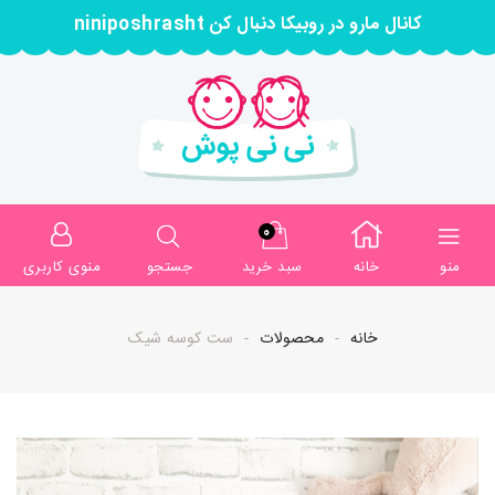
کانال مارو در روبیکا دنبال کن niniposhrasht
0
منو
خانه
سبد خرید
جستجو
منوی کاربری
خانه
محصولات
ست کوسه شیک