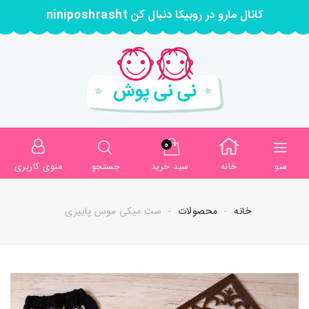
کانال مارو در روبیکا دنبال کن niniposhrasht
0
منو
خانه
سبد خرید
جستجو
منوی کاربری
خانه
محصولات
ست میکی موس پاییزی