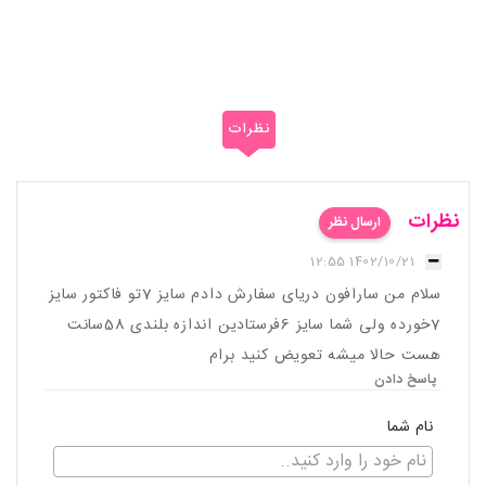
نظرات
نظرات
ارسال نظر
1402/10/21 12:55
سلام من سارافون دریای سفارش دادم سایز 7تو فاکتور سایز
7خورده ولی شما سایز 6فرستادین اندازه بلندی 58سانت
هست حالا میشه تعویض کنید برام
پاسخ دادن
نام شما