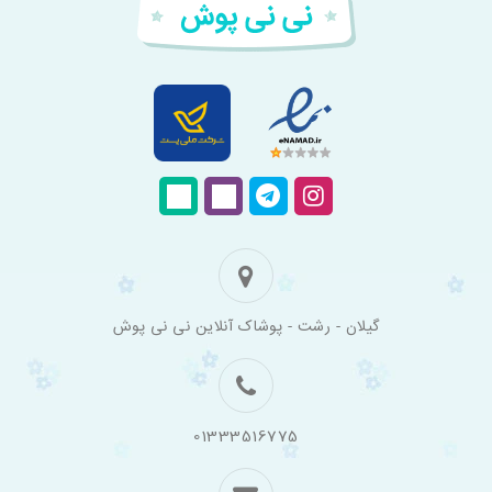
فروشگاه
گیلان - رشت - پوشاک آنلاین نی نی پوش
اینترنتی
لباس
بچه
گانه
نی
نی
01333516775
پوش