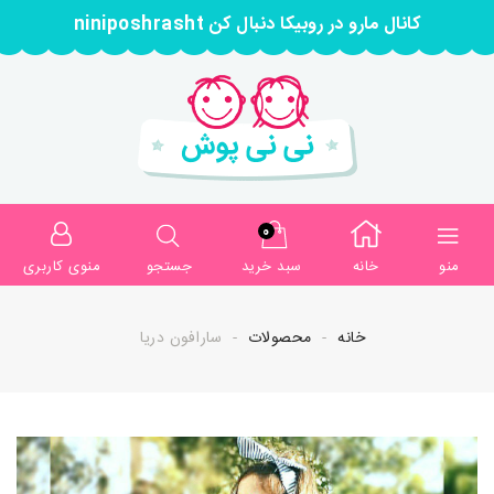
کانال مارو در روبیکا دنبال کن niniposhrasht
0
منو
خانه
سبد خرید
جستجو
منوی کاربری
خانه
محصولات
سارافون دریا