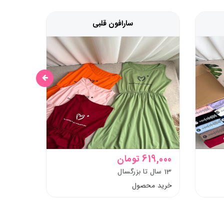
سارافون قلبی
619,000 تومان
619,000 توم
13 سال تا بزرگسال
حدود13سال تا بزرگسال
خرید محصول
خرید م