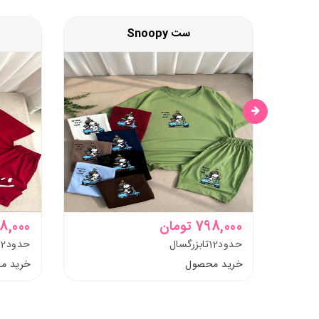
ست Snoopy
798,000 تومان
798,000 ت
حدود12تابزرگسال
حدود12تابزرگسال
خرید محصول
خرید م