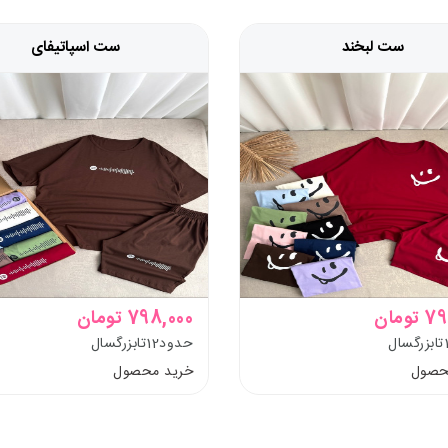
ست لبخند
ست اسپاتیفای
ومان
798,000 تومان
حدود12تابزرگسال
حصول
خرید محصول