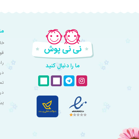
من
خان
قو
را
ما را دنبال کنید
درب
تم
در
پی