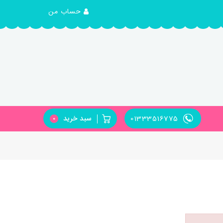
حساب من
01333516775
سبد خرید
0