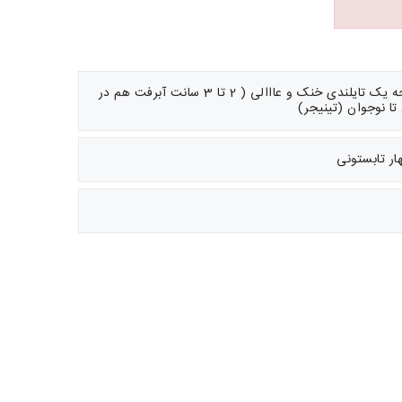
توضیحات: جنس سوپر نخ درجه یک تایلندی خنک و عااالی ( 2 تا 3 سانت آبرفت هم در
ار تابستونی