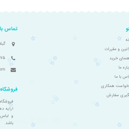
و
تماس با 
ه
گیل
انین و مقررات
775
هنمای خرید
اره ما
com
اس با ما
خواست همکاری
فروشگاه 
گیری سفارش
فروشگاه
ارایه ده
و لباس 
باشد.