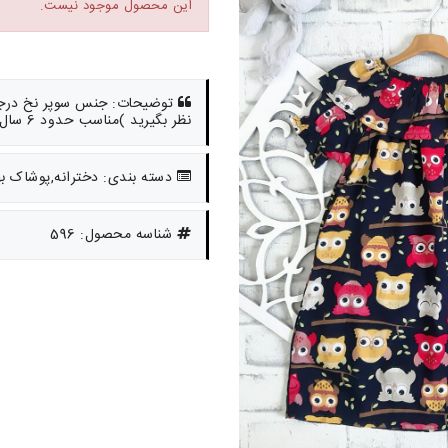
این محصول موجود نیست.
نظر بگیرید )مناسب حدود 6 سال تا نوجوان (تینیجر)
دسته بندی: دخترانه,پوشاک به
شناسه محصول: 596