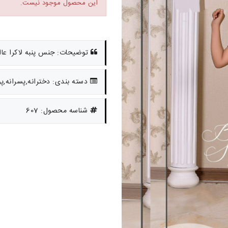
این محصول موجود نیست.
توضیحات: جنس پنبه لاکرا عااالی م
دسته بندی: دخترانه,پسرانه,پ
شناسه محصول: 607