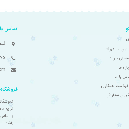
و
تماس با 
ه
گیل
انین و مقررات
775
هنمای خرید
اره ما
com
اس با ما
خواست همکاری
فروشگاه 
گیری سفارش
فروشگاه
ارایه ده
و لباس 
باشد.