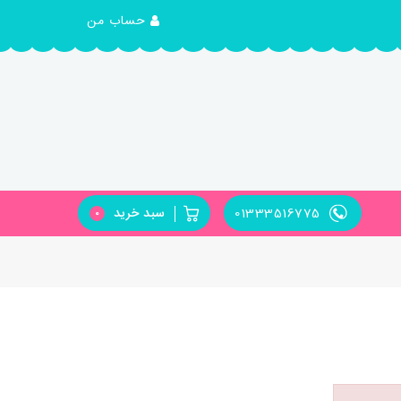
حساب من
01333516775
سبد خرید
0