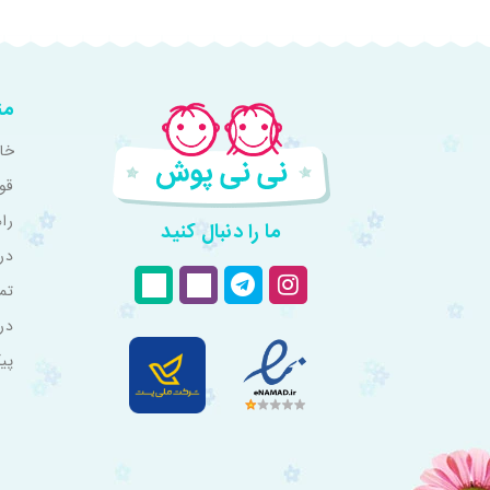
من
خان
قو
را
ما را دنبال کنید
درب
تم
در
پی