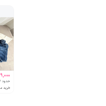
629,000 ت
حدود 4 تا 12سال
خرید م