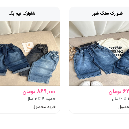
شلوارک سنگ شور
شلوارک نیم بگ
ومان
869,000 تومان
حدود 4 تا 12سال
حصول
خرید محصول