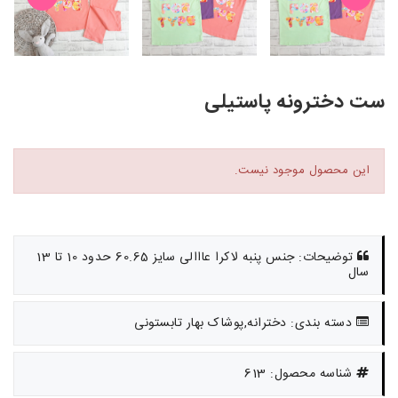
ست دخترونه پاستیلی
این محصول موجود نیست.
توضیحات: جنس پنبه لاکرا عااالی سایز 60.65 حدود 10 تا 13
سال
دسته بندی: دخترانه,پوشاک بهار تابستونی
شناسه محصول: 613