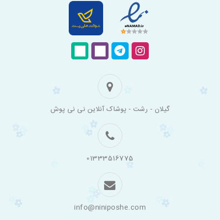
فروشگاه
گیلان - رشت - پوشاک آنلاین نی نی پوش
اینترنتی
لباس
بچه
گانه
نی
نی
01333516775
پوش
info@niniposhe.com