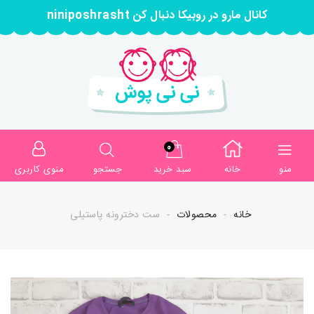
کانال مارو در روبیکا دنبال کن niniposhrasht
0
منو
خانه
سبد خرید
جستجو
منوی کاربری
خانه
محصولات
ست دخترونه پاستیلی