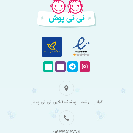
فروشگاه
گیلان - رشت - پوشاک آنلاین نی نی پوش
اینترنتی
لباس
بچه
گانه
نی
نی
01333516775