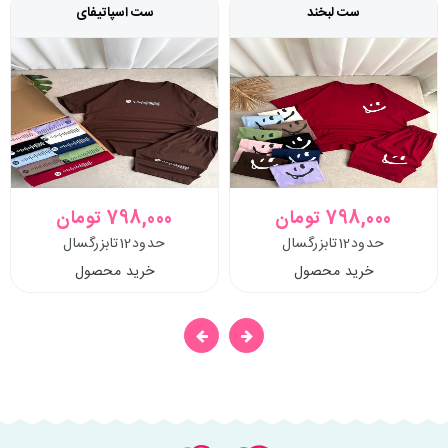
ست لبخند
ست اسپاتیفای
798,000 تومان
798,000 تومان
حدود12تابزرگسال
حدود12تابزرگسال
خرید محصول
خرید محصول