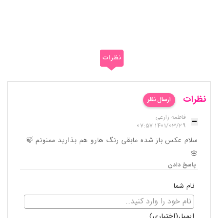
نظرات
نظرات
ارسال نظر
فاطمه زارعی
1401/03/29 07:57
سلام عکس باز شده مابقی رنگ هارو هم بذارید ممنونم 🍃
🌸
پاسخ دادن
نام شما
ایمیل(اختیاری)