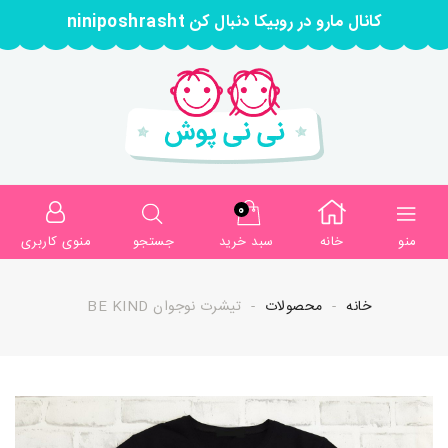
کانال مارو در روبیکا دنبال کن niniposhrasht
0
منو
خانه
سبد خرید
جستجو
منوی کاربری
خانه
محصولات
تیشرت نوجوان BE KIND