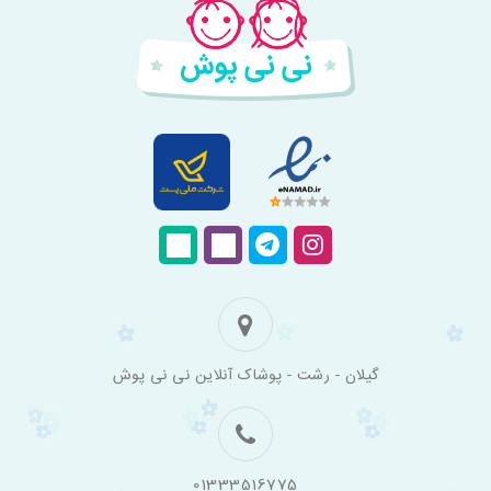
فروشگاه
گیلان - رشت - پوشاک آنلاین نی نی پوش
اینترنتی
لباس
بچه
گانه
نی
نی
01333516775