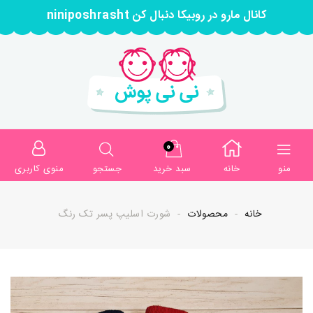
کانال مارو در روبیکا دنبال کن niniposhrasht
0
منو
خانه
سبد خرید
جستجو
منوی کاربری
خانه
محصولات
شورت اسلیپ پسر تک رنگ