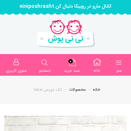
کانال مارو در روبیکا دنبال کن niniposhrasht
0
منو
خانه
سبد خرید
جستجو
منوی کاربری
خانه
محصولات
تک دورس nice