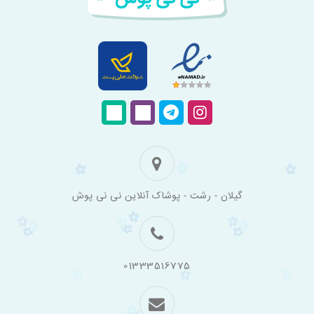
فروشگاه
گیلان - رشت - پوشاک آنلاین نی نی پوش
اینترنتی
لباس
بچه
گانه
نی
نی
01333516775
پوش