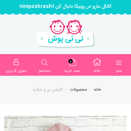
کانال مارو در روبیکا دنبال کن niniposhrasht
0
منو
خانه
سبد خرید
جستجو
منوی کاربری
خانه
محصولات
کاپشن پر و ستاره