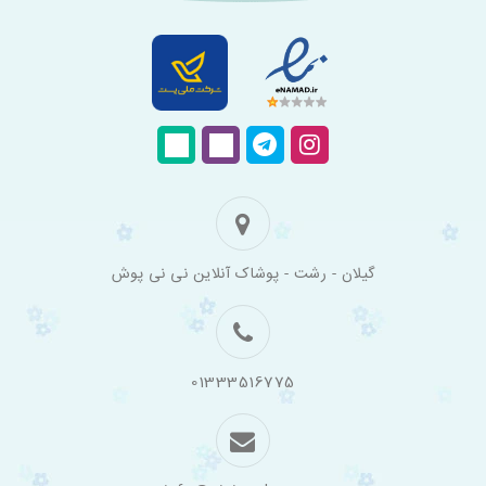
فروشگاه
گیلان - رشت - پوشاک آنلاین نی نی پوش
اینترنتی
لباس
بچه
گانه
نی
نی
01333516775
پوش