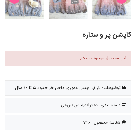
کاپشن پر و ستاره
این محصول موجود نیست.
توضیحات: بارانی جنس مموری داخل خز حدود 5 تا 12 سال
دسته بندی: دخترانه,لباس بیرونی
شناسه محصول: 726