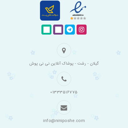
فروشگاه
گیلان - رشت - پوشاک آنلاین نی نی پوش
اینترنتی
لباس
بچه
گانه
نی
نی
01333516775
پوش
info@niniposhe.com