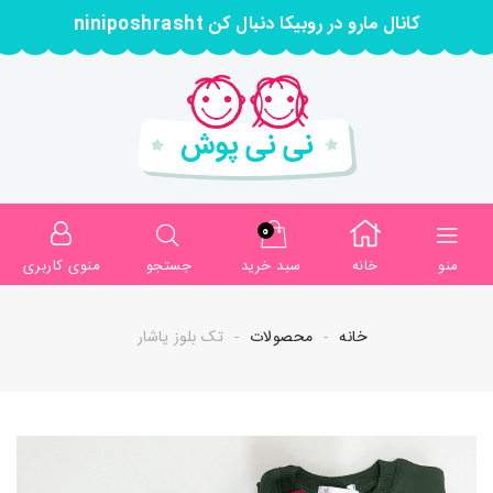
کانال مارو در روبیکا دنبال کن niniposhrasht
0
منو
خانه
سبد خرید
جستجو
منوی کاربری
خانه
محصولات
تک بلوز یاشار