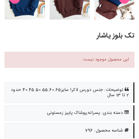
تک بلوز یاشار
این محصول موجود نیست.
توضیحات: جنس دورس لاکرا سایز40.45.50.55.60.65 حدود
2 تا 13 سال
دسته بندی: پسرانه,پوشاک پاییز زمستونی
شناسه محصول: 796