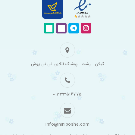
فروشگاه
گیلان - رشت - پوشاک آنلاین نی نی پوش
اینترنتی
لباس
بچه
گانه
نی
نی
01333516775
پوش
info@niniposhe.com