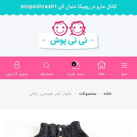
کانال مارو در روبیکا دنبال کن niniposhrasht
0
منو
خانه
سبد خرید
جستجو
منوی کاربری
خانه
محصولات
شلوار کمر هویجی زغالی