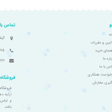
و
تماس با 
ه
گیل
انین و مقررات
775
هنمای خرید
اره ما
com
اس با ما
خواست همکاری
فروشگاه 
گیری سفارش
فروشگاه
ارایه ده
و لباس 
باشد.