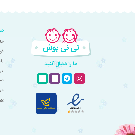
من
خان
قو
را
ما را دنبال کنید
درب
تم
در
پی