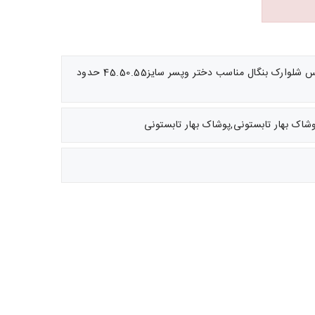
توضیحات: جنس بلوز پنبه جنس شلوارک بنگال مناسب دختر وپسر سایز45.50.55 حدود
وشاک بهار تابستونی,پوشاک بهار تابستونی