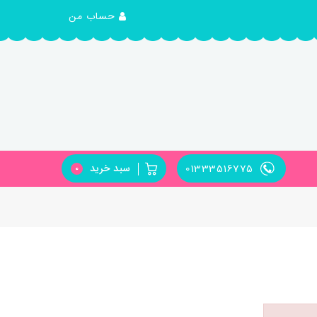
حساب من
01333516775
سبد خرید
0