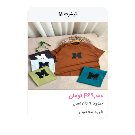
تیشرت M
469,000 تومان
حدود 9 تا 12سال
خرید محصول