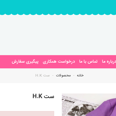
رباره ما
تماس با ما
درخواست همکاری
پیگیری سفارش
خانه
محصولات
ست H.K
ست H.K