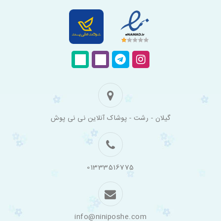
فروشگاه
گیلان - رشت - پوشاک آنلاین نی نی پوش
اینترنتی
لباس
بچه
گانه
نی
نی
01333516775
پوش
info@niniposhe.com