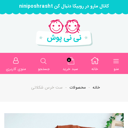
کانال مارو در روبیکا دنبال کن niniposhrasht
0
منو
خانه
سبد خرید
جستجو
منوی کاربری
خانه
محصولات
ست خرس شکلاتی