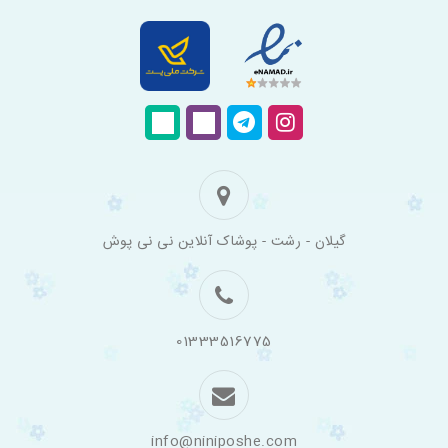
فروشگاه
گیلان - رشت - پوشاک آنلاین نی نی پوش
اینترنتی
لباس
بچه
گانه
نی
نی
01333516775
پوش
info@niniposhe.com