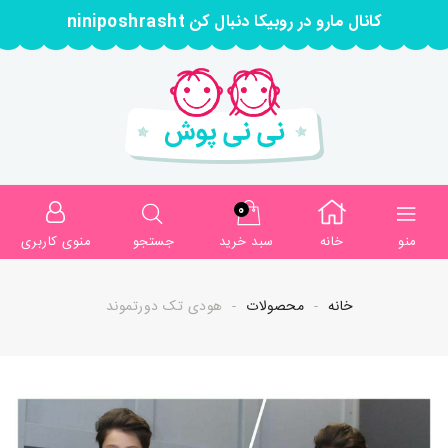
کانال مارو در روبیکا دنبال کن niniposhrasht
0
منو
خانه
سبد خرید
جستجو
منوی کاربری
خانه
محصولات
هودی تک دورتموند