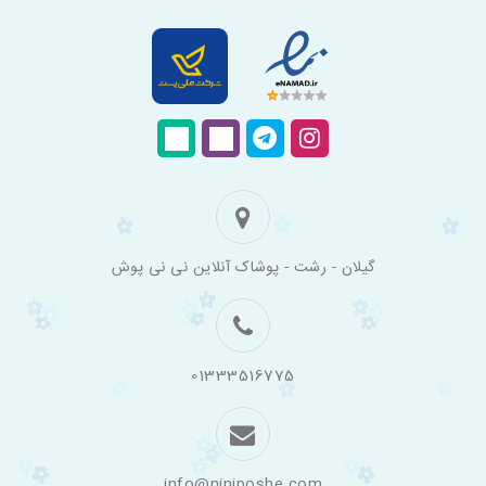
فروشگاه
گیلان - رشت - پوشاک آنلاین نی نی پوش
اینترنتی
لباس
بچه
گانه
نی
نی
01333516775
پوش
info@niniposhe.com