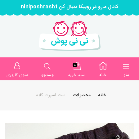
کانال مارو در روبیکا دنبال کن niniposhrasht
0
منو
خانه
سبد خرید
جستجو
منوی کاربری
خانه
محصولات
ست اسپرت کلاه