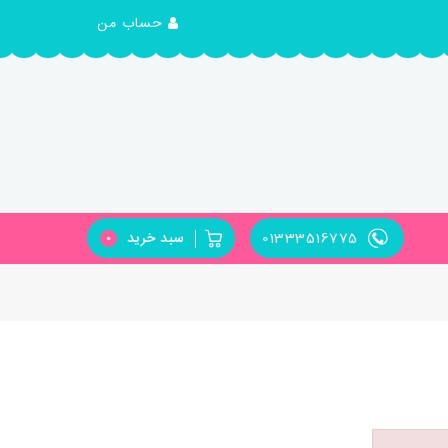
حساب من
01333516775
سبد خرید
0