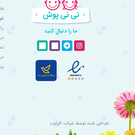
خان
قو
را
ما را دنبال کنید
درب
تم
در
پی
طراحی شده توسط
شرکت کاراوب