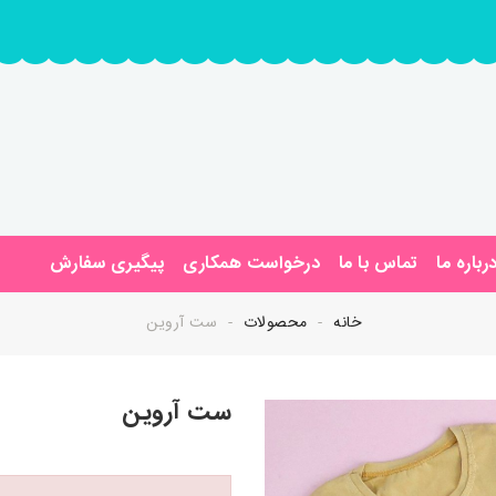
رباره ما
تماس با ما
درخواست همکاری
پیگیری سفارش
خانه
محصولات
ست آروین
ست آروین