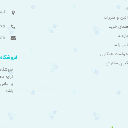
ه
گیل
انین و مقررات
775
هنمای خرید
اره ما
com
اس با ما
خواست همکاری
فروشگاه 
گیری سفارش
فروشگاه
ارایه ده
و لباس 
باشد.