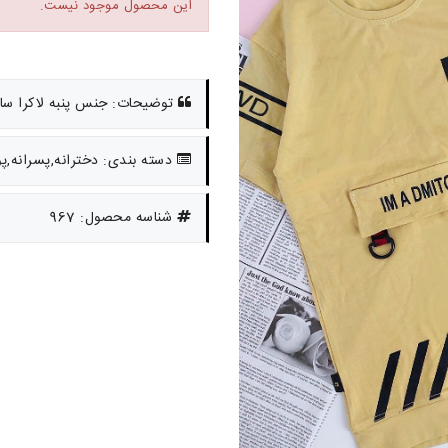
این محصول موجود نیست.
توضیحات: جنس پنبه لاکرا سایز 60 حدود 9ونیم تا 11
دسته بندی: دخترانه,پسرانه,پ
شناسه محصول: 967