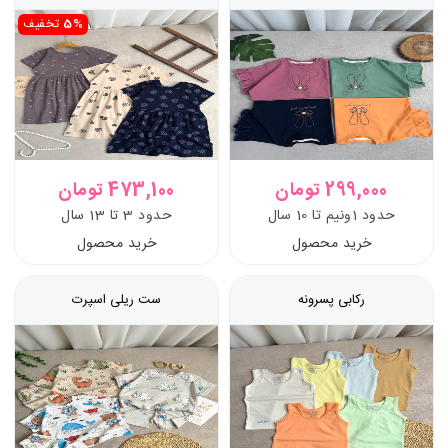
5%
تخفیف
299,000 تومان
473,100 تومان
حدود 1ونیم تا 10 سال
حدود 3 تا 13 سال
خرید محصول
خرید محصول
رکابی پسرونه
ست ریلی اسپرت